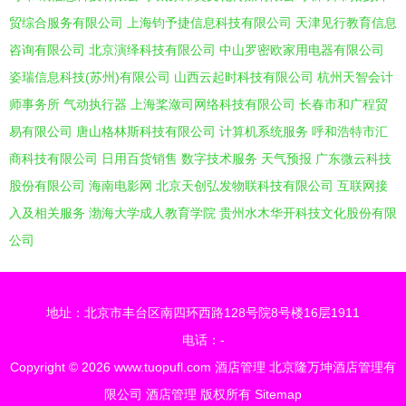
贸综合服务有限公司
上海钧予捷信息科技有限公司
天津见行教育信息
咨询有限公司
北京演绎科技有限公司
中山罗密欧家用电器有限公司
姿瑞信息科技(苏州)有限公司
山西云起时科技有限公司
杭州天智会计
师事务所
气动执行器
上海桨潋司网络科技有限公司
长春市和广程贸
易有限公司
唐山格林斯科技有限公司
计算机系统服务
呼和浩特市汇
商科技有限公司
日用百货销售
数字技术服务
天气预报
广东微云科技
股份有限公司
海南电影网
北京天创弘发物联科技有限公司
互联网接
入及相关服务
渤海大学成人教育学院
贵州水木华开科技文化股份有限
公司
地址：北京市丰台区南四环西路128号院8号楼16层1911
电话：-
Copyright © 2026
www.tuopufl.com
酒店管理
北京隆万坤酒店管理有
限公司
酒店管理
版权所有
Sitemap