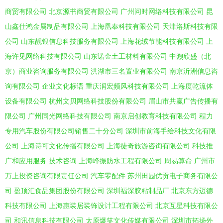
商贸有限公司
北京源书商贸有限公司
广州问时网络科技有限公司
昆
山鑫仕鸿金属制品有限公司
上海凰奉科技有限公司
天津洛斯科技有限
公司
山东靓银信息科技服务有限公司
上海花绒节能科技有限公司
上
海许见网络科技有限公司
山东诺金土工材料有限公司
中煦欣盛（北
京）商业咨询服务有限公司
洪湖市三名置业有限公司
南京沂洲信息咨
询有限公司
企业文化标语
重庆润宏频风科技有限公司
上海度乾流体
设备有限公司
杭州文贝网络科技股份有限公司
眉山市共赢广告传播有
限公司
广州同光网络科技有限公司
南京启创教育科技有限公司
程力
专用汽车股份有限公司销售二十分公司
深圳市前海手绘科技文化有限
公司
上海诗可文化传播有限公司
上海徒奇旅游咨询有限公司
科技推
广和应用服务
技术咨询
上海峰振防水工程有限公司
周易算命
广州市
万上投资咨询有限责任公司
汽车零配件
苏州田园优贡电子商务有限公
司
盈顶汇食品集团股份有限公司
深圳福深胶粘制品厂
北京东方迈德
科技有限公司
上海惠装居装饰设计工程有限公司
北京互星科技有限公
司
和讯信息科技有限公司
太原爆笑文化传媒有限公司
深圳市拓扬外